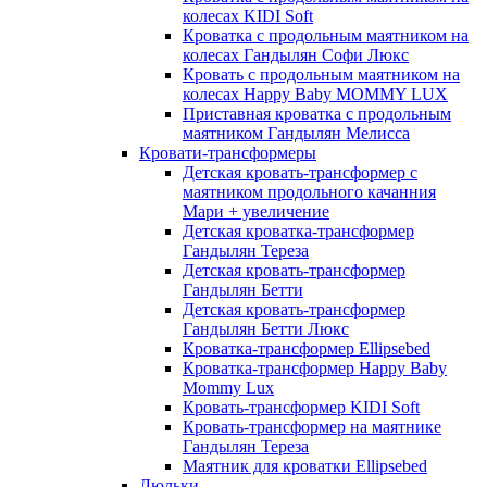
колесах KIDI Soft
Кроватка с продольным маятником на
колесах Гандылян Софи Люкс
Кровать с продольным маятником на
колесах Happy Baby MOMMY LUX
Приставная кроватка с продольным
маятником Гандылян Мелисса
Кровати-трансформеры
Детская кровать-трансформер с
маятником продольного качанния
Мари + увеличение
Детская кроватка-трансформер
Гандылян Тереза
Детская кровать-трансформер
Гандылян Бетти
Детская кровать-трансформер
Гандылян Бетти Люкс
Кроватка-трансформер Ellipsebed
Кроватка-трансформер Happy Baby
Mommy Lux
Кровать-трансформер KIDI Soft
Кровать-трансформер на маятнике
Гандылян Тереза
Маятник для кроватки Ellipsebed
Люльки