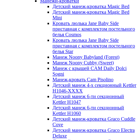
Манежи-кроватки
Детский манеж-кроватка Magic Bed
Детский манеж-кроватка Magic Bed
Mini
Кровать люлька Jane Baby Side
приставная с комплектом постельного
белья Cosmos
Кровать люлька Jane Baby Side
приставная с комплектом постельного
белья Star
Манеж Noony Babyland (Forest)
Манеж Noony Cubby (Sweet)
Манеж с крышей CAM Daily Dolci
Sogni
Манеж-кровать Cam Pisolino
Детский манеж 4-x секционный Kettler
H1046-XXXX
Детский манеж 6-ти секционный
Kettler H1047
Детский манеж 6-ти секционный
Kettler H1060
Детский манеж-кроватка Graco Cuddle
Cove
Детский манеж-кроватка Graco Electra
Deluxe