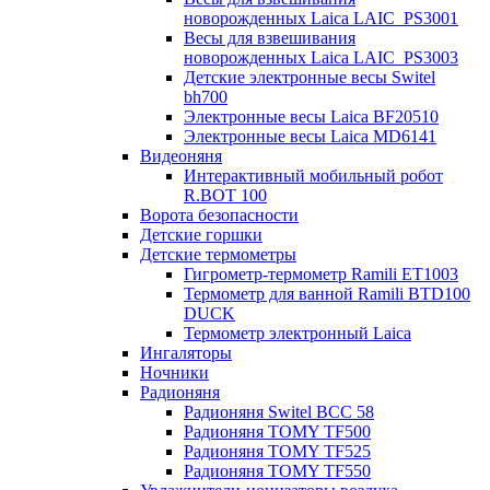
новорожденных Laica LAIC_PS3001
Весы для взвешивания
новорожденных Laica LAIC_PS3003
Детские электронные весы Switel
bh700
Электронные весы Laica BF20510
Электронные весы Laica MD6141
Видеоняня
Интерактивный мобильный робот
R.BOT 100
Ворота безопасности
Детские горшки
Детские термометры
Гигрометр-термометр Ramili ET1003
Термометр для ванной Ramili BTD100
DUCK
Термометр электронный Laica
Ингаляторы
Ночники
Радионяня
Радионяня Switel BCC 58
Радионяня TOMY TF500
Радионяня TOMY TF525
Радионяня TOMY TF550