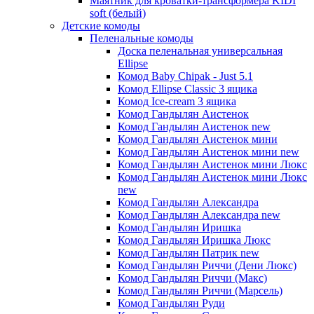
Маятник для кроватки-трансформера KIDI
soft (белый)
Детские комоды
Пеленальные комоды
Доска пеленальная универсальная
Ellipse
Комод Baby Chipak - Just 5.1
Комод Ellipse Classic 3 ящика
Комод Ice-cream 3 ящика
Комод Гандылян Аистенок
Комод Гандылян Аистенок new
Комод Гандылян Аистенок мини
Комод Гандылян Аистенок мини new
Комод Гандылян Аистенок мини Люкс
Комод Гандылян Аистенок мини Люкс
new
Комод Гандылян Александра
Комод Гандылян Александра new
Комод Гандылян Иришка
Комод Гандылян Иришка Люкс
Комод Гандылян Патрик new
Комод Гандылян Риччи (Дени Люкс)
Комод Гандылян Риччи (Макс)
Комод Гандылян Риччи (Марсель)
Комод Гандылян Руди