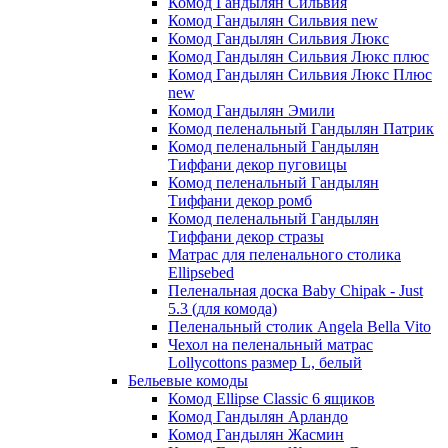
Комод Гандылян Сильвия
Комод Гандылян Сильвия new
Комод Гандылян Сильвия Люкс
Комод Гандылян Сильвия Люкс плюс
Комод Гандылян Сильвия Люкс Плюс
new
Комод Гандылян Эмили
Комод пеленальный Гандылян Патрик
Комод пеленальный Гандылян
Тиффани декор пуговицы
Комод пеленальный Гандылян
Тиффани декор ромб
Комод пеленальный Гандылян
Тиффани декор стразы
Матрас для пеленального столика
Ellipsebed
Пеленальная доска Baby Chipak - Just
5.3 (для комода)
Пеленальный столик Angela Bella Vito
Чехол на пеленальный матрас
Lollycottons размер L, белый
Бельевые комоды
Комод Ellipse Classic 6 ящиков
Комод Гандылян Арландо
Комод Гандылян Жасмин