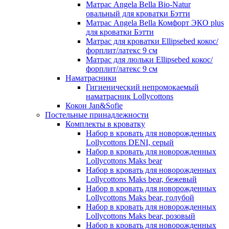
Матрас Angela Bella Bio-Natur
овальный для кроватки Бэтти
Матрас Angela Bella Комфорт ЭКО plus
для кроватки Бэтти
Матрас для кроватки Ellipsebed кокос/
форплит/латекс 9 см
Матрас для люльки Ellipsebed кокос/
форплит/латекс 9 см
Наматрасники
Гигиенический непромокаемый
наматрасник Lollycottons
Кокон Jan&Sofie
Постельные принадлежности
Комплекты в кроватку
Набор в кровать для новорожденных
Lollycottons DENI, серый
Набор в кровать для новорожденных
Lollycottons Maks bear
Набор в кровать для новорожденных
Lollycottons Maks bear, бежевый
Набор в кровать для новорожденных
Lollycottons Maks bear, голубой
Набор в кровать для новорожденных
Lollycottons Maks bear, розовый
Набор в кровать для новорожденных