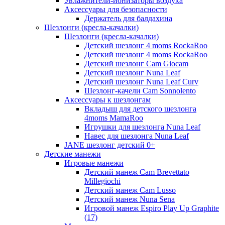
Увлажнители-ионизаторы воздуха
Аксессуары для безопасности
Держатель для балдахина
Шезлонги (кресла-качалки)
Шезлонги (кресла-качалки)
Детский шезлонг 4 moms RockaRoo
Детский шезлонг 4 moms RockaRoo
Детский шезлонг Cam Giocam
Детский шезлонг Nuna Leaf
Детский шезлонг Nuna Leaf Curv
Шезлонг-качели Cam Sonnolento
Аксессуары к шезлонгам
Вкладыш для детского шезлонга
4moms MamaRoo
Игрушки для шезлонга Nuna Leaf
Навес для шезлонга Nuna Leaf
JANE шезлонг детский 0+
Детские манежи
Игровые манежи
Детский манеж Cam Brevettato
Millegiochi
Детский манеж Cam Lusso
Детский манеж Nuna Sena
Игровой манеж Espiro Play Up Graphite
(17)