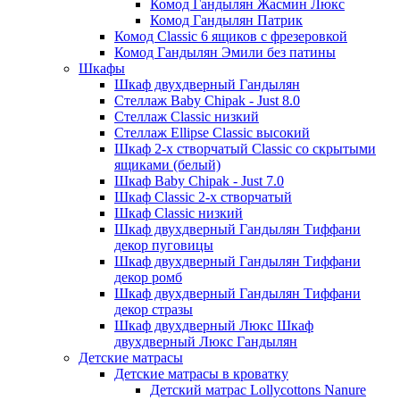
Комод Гандылян Жасмин Люкс
Комод Гандылян Патрик
Комод Classic 6 ящиков с фрезеровкой
Комод Гандылян Эмили без патины
Шкафы
Шкаф двухдверный Гандылян
Стеллаж Baby Chipak - Just 8.0
Стеллаж Classic низкий
Стеллаж Ellipse Classic высокий
Шкаф 2-х створчатый Classic со скрытыми
ящиками (белый)
Шкаф Baby Chipak - Just 7.0
Шкаф Classic 2-х створчатый
Шкаф Classic низкий
Шкаф двухдверный Гандылян Тиффани
декор пуговицы
Шкаф двухдверный Гандылян Тиффани
декор ромб
Шкаф двухдверный Гандылян Тиффани
декор стразы
Шкаф двухдверный Люкс Шкаф
двухдверный Люкс Гандылян
Детские матрасы
Детские матрасы в кроватку
Детский матрас Lollycottons Nanure