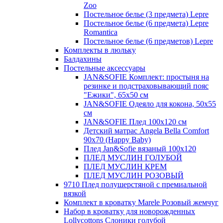
Zoo
Постельное белье (3 предмета) Lepre
Постельное белье (6 предмета) Lepre
Romantica
Постельное белье (6 предметов) Lepre
Комплекты в люльку
Балдахины
Постельные аксессуары
JAN&SOFIE Комплект: простыня на
резинке и подстраховывающий пояс
"Ежики", 65x50 см
JAN&SOFIE Одеяло для кокона, 50x55
см
JAN&SOFIE Плед 100x120 см
Детский матрас Angela Bella Comfort
90х70 (Happy Baby)
Плед Jan&Sofie вязаный 100х120
ПЛЕД МУСЛИН ГОЛУБОЙ
ПЛЕД МУСЛИН КРЕМ
ПЛЕД МУСЛИН РОЗОВЫЙ
9710 Плед полушерстяной с премиальной
вязкой
Комплект в кроватку Marele Розовый жемчуг
Набор в кроватку для новорожденных
Lollycottons Слоники голубой