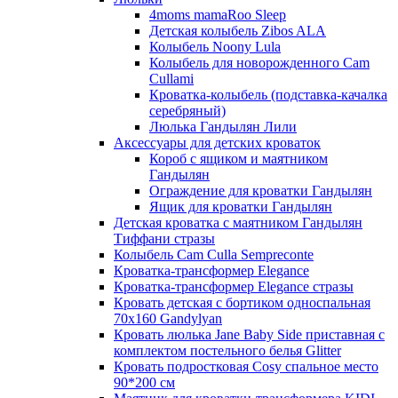
4moms mamaRoo Sleep
Детская колыбель Zibos ALA
Колыбель Noony Lula
Колыбель для новорожденного Cam
Cullami
Кроватка-колыбель (подставка-качалка
серебряный)
Люлька Гандылян Лили
Аксессуары для детских кроваток
Короб с ящиком и маятником
Гандылян
Ограждение для кроватки Гандылян
Ящик для кроватки Гандылян
Детская кроватка с маятником Гандылян
Тиффани стразы
Колыбель Cam Culla Sempreconte
Кроватка-трансформер Elegance
Кроватка-трансформер Elegance стразы
Кровать детская с бортиком односпальная
70х160 Gandylyan
Кровать люлька Jane Baby Side приставная с
комплектом постельного белья Glitter
Кровать подростковая Cosy спальное место
90*200 см