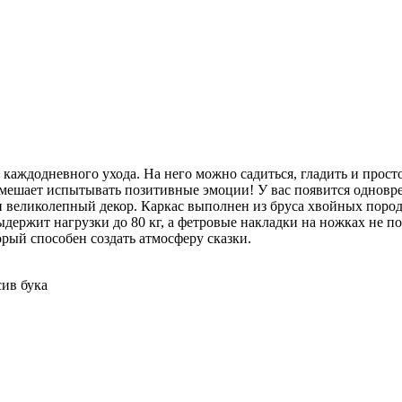
т каждодневного ухода. На него можно садиться, гладить и прос
 мешает испытывать позитивные эмоции! У вас появится одновр
г и великолепный декор. Каркас выполнен из бруса хвойных пор
держит нагрузки до 80 кг, а фетровые накладки на ножках не по
орый способен создать атмосферу сказки.
сив бука