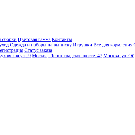
 сборки
Цветовая гамма
Контакты
уход
Одежда и наборы на выписку
Игрушки
Все для кормления
егистрация
Статус заказа
уховская ул., 9
Москва, Ленинградское шоссе, 47
Москва, ул. Об