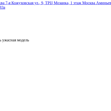
ква
7-я Кожуховская ул., 9, ТРЦ Мозаика, 1 этаж
Москва
Аминьевс
83а
ь
ужасная модель