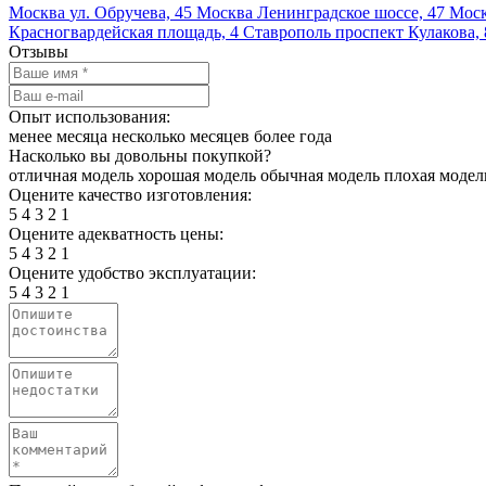
Москва
ул. Обручева, 45
Москва
Ленинградское шоссе, 47
Мос
Красногвардейская площадь, 4
Ставрополь
проспект Кулакова, 
Отзывы
Опыт использования:
менее месяца
несколько месяцев
более года
Насколько вы довольны покупкой?
отличная модель
хорошая модель
обычная модель
плохая модел
Оцените качество изготовления:
5
4
3
2
1
Оцените адекватность цены:
5
4
3
2
1
Оцените удобство эксплуатации:
5
4
3
2
1