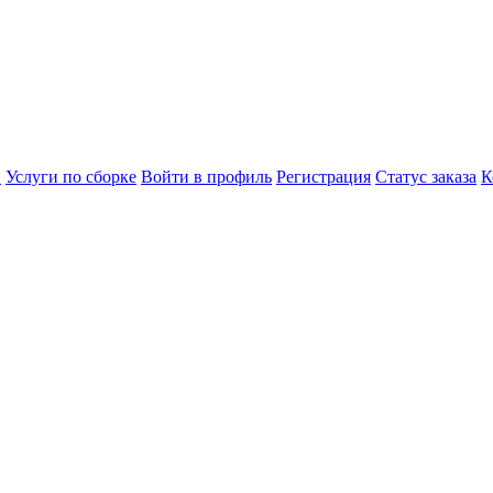
в
Услуги по сборке
Войти в профиль
Регистрация
Статус заказа
К