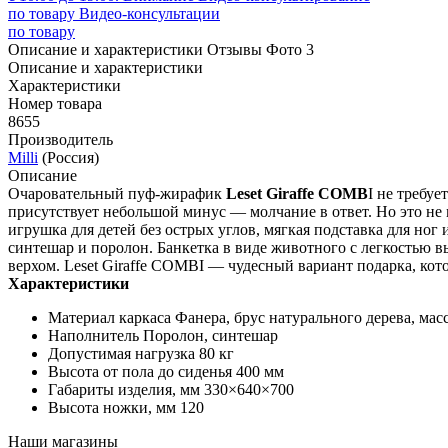
по товару
Видео-консультации
по товару
Описание и характеристики
Отзывы
Фото
3
Описание и характеристики
Характеристики
Номер товара
8655
Производитель
Milli
(Россия)
Описание
Очаровательный пуф-жирафик
Leset Giraffe COMB
I не требуе
присутствует небольшой минус — молчание в ответ. Но это не
игрушка для детей без острых углов, мягкая подставка для но
синтешар и поролон. Банкетка в виде животного с легкостью вы
верхом. Leset Giraffe COMBI — чудесный вариант подарка, кот
Характеристики
Материал каркаса Фанера, брус натурального дерева, мас
Наполнитель Поролон, синтешар
Допустимая нагрузка 80 кг
Высота от пола до сиденья 400 мм
Габариты изделия, мм 330×640×700
Высота ножки, мм 120
Наши магазины