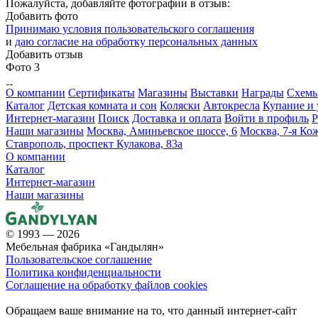
Пожалуйста, добавляйте фотографии в отзыв:
Добавить фото
Принимаю условия пользовательского соглашения
и
даю согласие на обработку персональных данных
Добавить отзыв
Фото
3
О компании
Сертификаты
Магазины
Выставки
Награды
Схемы
Каталог
Детская комната и сон
Коляски
Автокресла
Купание и 
Интернет-магазин
Поиск
Доставка и оплата
Войти в профиль
Р
Наши магазины
Москва, Аминьевское шоссе, 6
Москва, 7-я Кож
Ставрополь, проспект Кулакова, 83а
О компании
Каталог
Интернет-магазин
Наши магазины
© 1993 — 2026
Мебельная фабрика «Гандылян»
Пользовательское соглашение
Политика конфиденциальности
Соглашение на обработку файлов cookies
Обращаем ваше внимание на то, что данный интернет-сайт