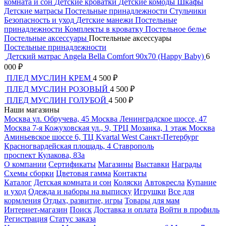
комната и сон
Детские кроватки
Детские комоды
Шкафы
Детские матрасы
Постельные принадлежности
Стульчики
Безопасность и уход
Детские манежи
Постельные
принадлежности
Комплекты в кроватку
Постельное белье
Постельные аксессуары
Постельные аксессуары
Постельные принадлежности
Детский матрас Angela Bella Comfort 90х70 (Happy Baby)
6
000
₽
ПЛЕД МУСЛИН КРЕМ
4 500
₽
ПЛЕД МУСЛИН РОЗОВЫЙ
4 500
₽
ПЛЕД МУСЛИН ГОЛУБОЙ
4 500
₽
Наши магазины
Москва
ул. Обручева, 45
Москва
Ленинградское шоссе, 47
Москва
7-я Кожуховская ул., 9, ТРЦ Мозаика, 1 этаж
Москва
Аминьевское шоссе 6, ТЦ Kvartal West
Санкт-Петербург
Красногвардейская площадь, 4
Ставрополь
проспект Кулакова, 83а
О компании
Сертификаты
Магазины
Выставки
Награды
Схемы сборки
Цветовая гамма
Контакты
Каталог
Детская комната и сон
Коляски
Автокресла
Купание
и уход
Одежда и наборы на выписку
Игрушки
Все для
кормления
Отдых, развитие, игры
Товары для мам
Интернет-магазин
Поиск
Доставка и оплата
Войти в профиль
Регистрация
Статус заказа