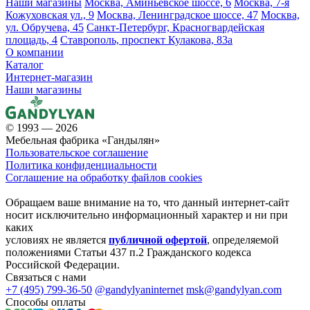
Наши магазины
Москва, Аминьевское шоссе, 6
Москва, 7-я
Кожуховская ул., 9
Москва, Ленинградское шоссе, 47
Москва,
ул. Обручева, 45
Санкт-Петербург, Красногвардейская
площадь, 4
Ставрополь, проспект Кулакова, 83а
О компании
Каталог
Интернет-магазин
Наши магазины
© 1993 — 2026
Мебельная фабрика «Гандылян»
Пользовательское соглашение
Политика конфиденциальности
Соглашение на обработку файлов cookies
Обращаем ваше внимание на то, что данный интернет-сайт
носит исключительно информационный характер и ни при
каких
условиях не является
публичной офертой
, определяемой
положениями Статьи 437 п.2 Гражданского кодекса
Российской Федерации.
Связаться с нами
+7 (495) 799-36-50
@gandylyaninternet
msk@gandylyan.com
Способы оплаты