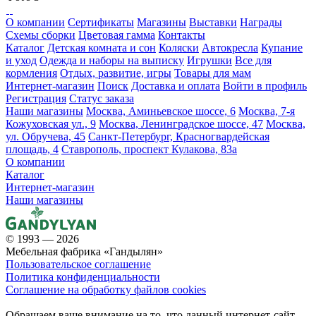
О компании
Сертификаты
Магазины
Выставки
Награды
Схемы сборки
Цветовая гамма
Контакты
Каталог
Детская комната и сон
Коляски
Автокресла
Купание
и уход
Одежда и наборы на выписку
Игрушки
Все для
кормления
Отдых, развитие, игры
Товары для мам
Интернет-магазин
Поиск
Доставка и оплата
Войти в профиль
Регистрация
Статус заказа
Наши магазины
Москва, Аминьевское шоссе, 6
Москва, 7-я
Кожуховская ул., 9
Москва, Ленинградское шоссе, 47
Москва,
ул. Обручева, 45
Санкт-Петербург, Красногвардейская
площадь, 4
Ставрополь, проспект Кулакова, 83а
О компании
Каталог
Интернет-магазин
Наши магазины
© 1993 — 2026
Мебельная фабрика «Гандылян»
Пользовательское соглашение
Политика конфиденциальности
Соглашение на обработку файлов cookies
Обращаем ваше внимание на то, что данный интернет-сайт