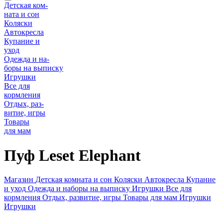
Детская ком-
ната и сон
Коляски
Автокресла
Купание и
уход
Одежда и на-
боры на выписку
Игрушки
Все для
кормления
Отдых, раз-
витие, игры
Товары
для мам
Пуф Leset Elephant
Магазин
Детская комната и сон
Коляски
Автокресла
Купание
и уход
Одежда и наборы на выписку
Игрушки
Все для
кормления
Отдых, развитие, игры
Товары для мам
Игрушки
Игрушки