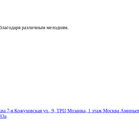
 благодаря различным мелодиям.
ква
7-я Кожуховская ул., 9, ТРЦ Мозаика, 1 этаж
Москва
Аминьевс
83а