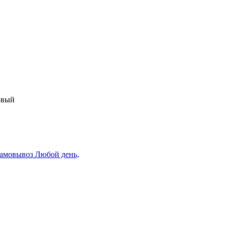
овый
амовывоз
Любой день,