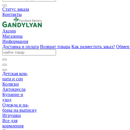
Статус заказа
Контакты
Акции
Магазины
Информация
Доставка и оплата
Возврат товара
Как разместить заказ?
Обмен 
Детская ком-
ната и сон
Коляски
Автокресла
Купание и
уход
Одежда и на-
боры на выписку
Игрушки
Все для
кормления