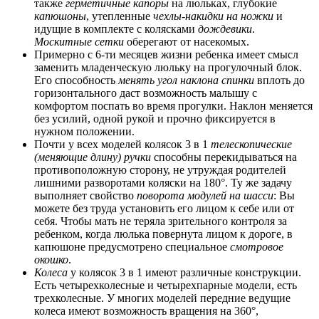
также
герметичные капоры
на люльках, глубокие
капюшоны
, утепленные
чехлы-накидки на ножки
и
идущие в комплекте с колясками
дождевики
.
Москитные сетки
оберегают от насекомых.
Примерно с 6-ти месяцев жизни ребенка имеет смысл
заменить младенческую люльку на прогулочный блок.
Его способность
менять угол наклона
спинки
вплоть до
горизонтального даст возможность малышу с
комфортом поспать во время прогулки. Наклон меняется
без усилий, одной рукой и прочно фиксируется в
нужном положении.
Почти у всех моделей колясок 3 в 1
телескопические
(меняющие длину) ручки
способны перекидываться на
противоположную сторону, не утруждая родителей
лишними разворотами коляски на 180°. Ту же задачу
выполняет свойство
поворота модулей на шасси
: Вы
можете без труда установить его лицом к себе или от
себя. Чтобы мать не теряла зрительного контроля за
ребенком, когда люлька повернута лицом к дороге, в
капюшоне предусмотрено специальное
смотровое
окошко
.
Колеса
у колясок 3 в 1 имеют различные конструкции.
Есть четырехколесные и четырехпарные модели, есть
трехколесные. У многих моделей передние ведущие
колеса имеют возможность вращения на 360°,