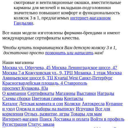
смотровые и вентиляционные окошки, вместительные
карманы для мелочей и вкладыши-подголовники
значительно повышают комфорт и функциональность
колясок 3 в 1, предлагаемых
интернет-магазином
Гандылян
.
Все наши модели изготовлены фирмами-брендами и имеют
международные сертификаты качества.
Чтобы купить понравившуюся Вам детскую коляску 3 в 1,
достаточно просто
позвонить или написать
нам!
Наши магазины
Москва
ул. Обручева, 45
Москва
Ленинградское шоссе, 47
Москва
7-я Кожуховская ул., 9, ТРЦ Мозаика, 1 этаж
Москва
Аминьевское шоссе 6, ТЦ Kvartal West
Санкт-Петербург
Красногвардейская площадь, 4
Ставрополь
проспект Кулакова, 83а
О компании
Сертификаты
Магазины
Выставки
Награды
Схемы сборки
Цветовая гамма
Контакты
Каталог
Детская комната и сон
Коляски
Автокресла
Купание
и уход
Одежда и наборы на выписку
Игрушки
Все для
кормления
Отдых, развитие, игры
Товары для мам
Интернет-магазин
Поиск
Доставка и оплата
Войти в профиль
Регистрация
Статус заказа