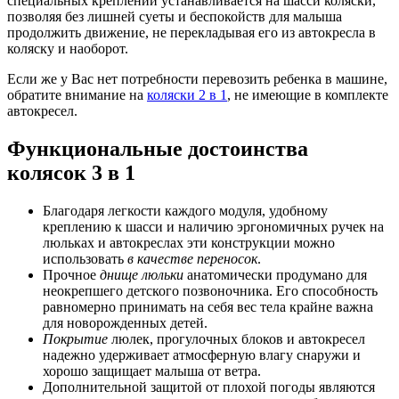
специальных креплений устанавливается на шасси коляски,
позволяя без лишней суеты и беспокойств для малыша
продолжить движение, не перекладывая его из автокресла в
коляску и наоборот.
Если же у Вас нет потребности перевозить ребенка в машине,
обратите внимание на
коляски 2 в 1
, не имеющие в комплекте
автокресел.
Функциональные достоинства
колясок 3 в 1
Благодаря легкости каждого модуля, удобному
креплению к шасси и наличию эргономичных ручек на
люльках и автокреслах эти конструкции можно
использовать
в качестве переносок
.
Прочное
днище люльки
анатомически продумано для
неокрепшего детского позвоночника. Его способность
равномерно принимать на себя вес тела крайне важна
для новорожденных детей.
Покрытие
люлек, прогулочных блоков и автокресел
надежно удерживает атмосферную влагу снаружи и
хорошо защищает малыша от ветра.
Дополнительной защитой от плохой погоды являются