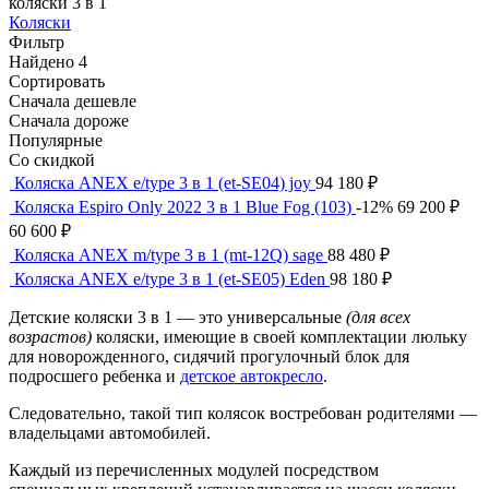
коляски 3 в 1
Коляски
Фильтр
Найдено 4
Сортировать
Сначала дешевле
Сначала дороже
Популярные
Со скидкой
Коляска ANEX e/type 3 в 1 (et-SE04) joy
94 180
₽
Коляска Espiro Only 2022 3 в 1 Blue Fog (103)
-12%
69 200
₽
60 600
₽
Коляска ANEX m/type 3 в 1 (mt-12Q) sage
88 480
₽
Коляска ANEX e/type 3 в 1 (et-SE05) Eden
98 180
₽
Детские коляски 3 в 1 — это универсальные
(для всех
возрастов)
коляски, имеющие в своей комплектации люльку
для новорожденного, сидячий прогулочный блок для
подросшего ребенка и
детское автокресло
.
Следовательно, такой тип колясок востребован родителями —
владельцами автомобилей.
Каждый из перечисленных модулей посредством