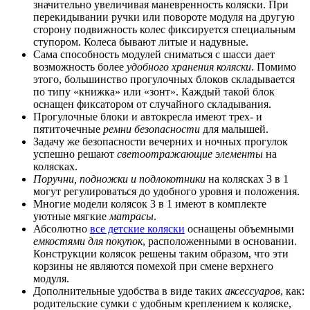
значительно увеличивая маневренность коляски. При
перекидывании ручки или повороте модуля на другую
сторону подвижность колес фиксируется специальным
ступором. Колеса бывают литые и надувные.
Сама способность модулей сниматься с шасси дает
возможность более
удобного хранения коляски
. Помимо
этого, большинство прогулочных блоков складывается
по типу «книжка» или «зонт». Каждый такой блок
оснащен фиксатором от случайного складывания.
Прогулочные блоки и автокресла имеют трех- и
пятиточечные
ремни безопасности
для малышей.
Задачу же безопасности вечерних и ночных прогулок
успешно решают
светоотражающие элементы
на
колясках.
Поручни, подножки и подлокотники
на колясках 3 в 1
могут регулироваться до удобного уровня и положения.
Многие модели колясок 3 в 1 имеют в комплекте
уютные мягкие
матрасы
.
Абсолютно
все детские коляски
оснащены объемными
емкостями для покупок
, расположенными в основании.
Конструкции колясок решены таким образом, что эти
корзины не являются помехой при смене верхнего
модуля.
Дополнительные удобства в виде таких
аксессуаров
, как:
родительские сумки с удобным креплением к коляске,