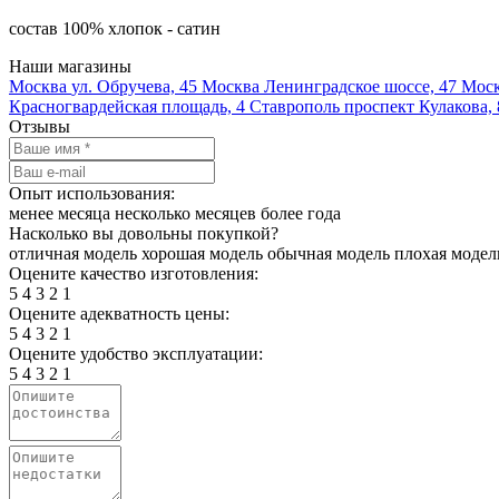
состав 100% хлопок - сатин
Наши магазины
Москва
ул. Обручева, 45
Москва
Ленинградское шоссе, 47
Мос
Красногвардейская площадь, 4
Ставрополь
проспект Кулакова, 
Отзывы
Опыт использования:
менее месяца
несколько месяцев
более года
Насколько вы довольны покупкой?
отличная модель
хорошая модель
обычная модель
плохая модел
Оцените качество изготовления:
5
4
3
2
1
Оцените адекватность цены:
5
4
3
2
1
Оцените удобство эксплуатации:
5
4
3
2
1