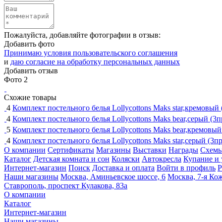
Пожалуйста, добавляйте фотографии в отзыв:
Добавить фото
Принимаю условия пользовательского соглашения
и
даю согласие на обработку персональных данных
Добавить отзыв
Фото
2
Схожие товары
4
Комплект постельного белья Lollycottons Maks star,кремовый
4
Комплект постельного белья Lollycottons Maks bear,серый (3
5
Комплект постельного белья Lollycottons Maks bear,кремовый
4
Комплект постельного белья Lollycottons Maks star,серый (3п
О компании
Сертификаты
Магазины
Выставки
Награды
Схемы
Каталог
Детская комната и сон
Коляски
Автокресла
Купание и 
Интернет-магазин
Поиск
Доставка и оплата
Войти в профиль
Р
Наши магазины
Москва, Аминьевское шоссе, 6
Москва, 7-я Кож
Ставрополь, проспект Кулакова, 83а
О компании
Каталог
Интернет-магазин
Наши магазины