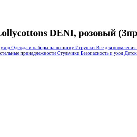
ollycottons DENI, розовый (3пр
 уход
Одежда и наборы на выписку
Игрушки
Все для кормления
стельные принадлежности
Стульчики
Безопасность и уход
Детск