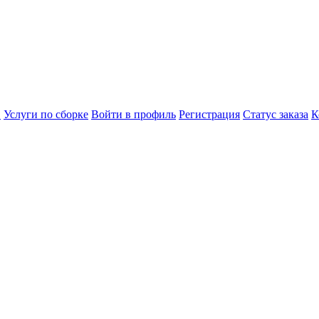
в
Услуги по сборке
Войти в профиль
Регистрация
Статус заказа
К