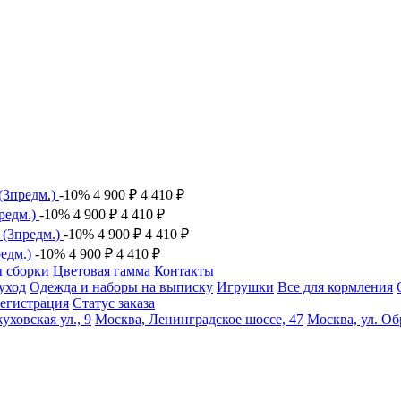
 (3предм.)
-10%
4 900
₽
4 410
₽
предм.)
-10%
4 900
₽
4 410
₽
 (3предм.)
-10%
4 900
₽
4 410
₽
редм.)
-10%
4 900
₽
4 410
₽
 сборки
Цветовая гамма
Контакты
уход
Одежда и наборы на выписку
Игрушки
Все для кормления
егистрация
Статус заказа
уховская ул., 9
Москва, Ленинградское шоссе, 47
Москва, ул. Об