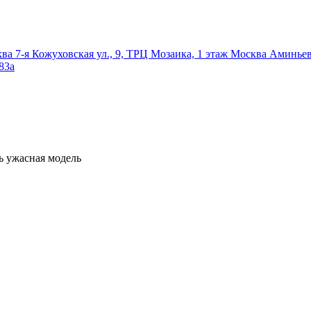
ква
7-я Кожуховская ул., 9, ТРЦ Мозаика, 1 этаж
Москва
Аминьевс
83а
ь
ужасная модель