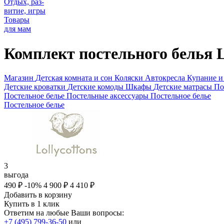
Отдых, раз-
витие, игры
Товары
для мам
Комплект постельного белья L
Магазин
Детская комната и сон
Коляски
Автокресла
Купание и
Детские кроватки
Детские комоды
Шкафы
Детские матрасы
По
Постельное белье
Постельные аксессуары
Постельное белье
Постельное белье
3
выгода
490 ₽
-10%
4 900
₽
4 410
₽
Добавить в корзину
Купить в 1 клик
Ответим на любые Ваши вопросы:
+7 (495) 799-36-50
или