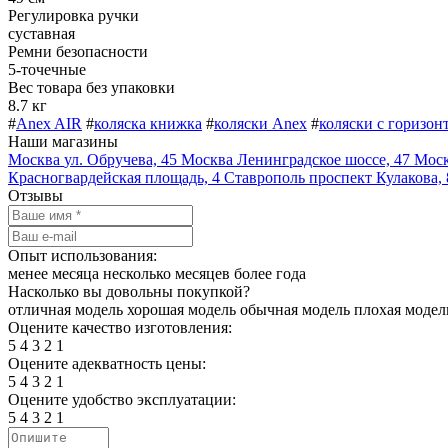
Регулировка ручки
суставная
Ремни безопасности
5-точечные
Вес товара без упаковки
8.7 кг
#
Anex AIR
#
коляска книжка
#
коляски Anex
#
коляски с горизон
Наши магазины
Москва
ул. Обручева, 45
Москва
Ленинградское шоссе, 47
Мос
Красногвардейская площадь, 4
Ставрополь
проспект Кулакова, 
Отзывы
Опыт использования:
менее месяца
несколько месяцев
более года
Насколько вы довольны покупкой?
отличная модель
хорошая модель
обычная модель
плохая модел
Оцените качество изготовления:
5
4
3
2
1
Оцените адекватность цены:
5
4
3
2
1
Оцените удобство эксплуатации:
5
4
3
2
1