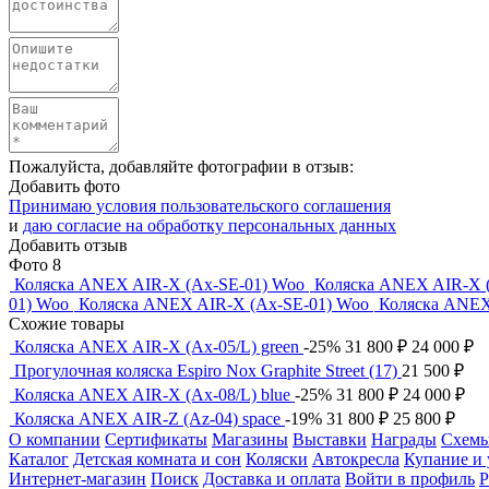
Пожалуйста, добавляйте фотографии в отзыв:
Добавить фото
Принимаю условия пользовательского соглашения
и
даю согласие на обработку персональных данных
Добавить отзыв
Фото
8
Коляска ANEX AIR-X (Ax-SE-01) Woo
Коляска ANEX AIR-X 
01) Woo
Коляска ANEX AIR-X (Ax-SE-01) Woo
Коляска ANEX
Схожие товары
Коляска ANEX AIR-X (Ax-05/L) green
-25%
31 800
₽
24 000
₽
Прогулочная коляска Espiro Nox Graphite Street (17)
21 500
₽
Коляска ANEX AIR-X (Ax-08/L) blue
-25%
31 800
₽
24 000
₽
Коляска ANEX AIR-Z (Az-04) space
-19%
31 800
₽
25 800
₽
О компании
Сертификаты
Магазины
Выставки
Награды
Схемы
Каталог
Детская комната и сон
Коляски
Автокресла
Купание и 
Интернет-магазин
Поиск
Доставка и оплата
Войти в профиль
Р