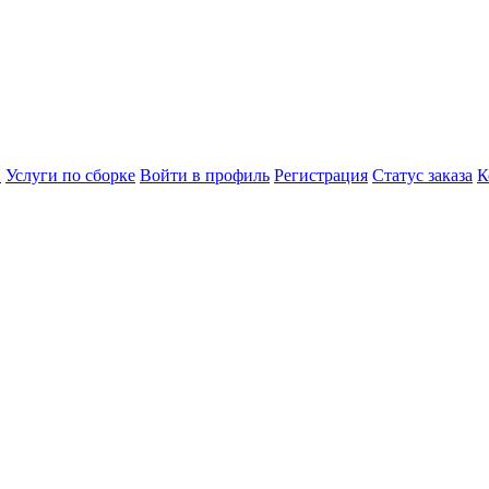
в
Услуги по сборке
Войти в профиль
Регистрация
Статус заказа
К