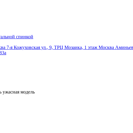
тальной спинкой
ква
7-я Кожуховская ул., 9, ТРЦ Мозаика, 1 этаж
Москва
Аминьевс
83а
ь
ужасная модель