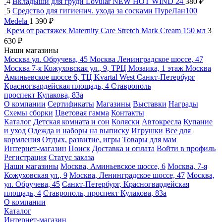
4
Вкладыши для груди Lovular NEW HOT WIND 24
380
₽
5
Средство для гигиенич. ухода за сосками ПуреЛан100
Medela
1 390
₽
Крем от растяжек Maternity Care Stretch Mark Cream 150 мл
3
630
₽
Наши магазины
Москва
ул. Обручева, 45
Москва
Ленинградское шоссе, 47
Москва
7-я Кожуховская ул., 9, ТРЦ Мозаика, 1 этаж
Москва
Аминьевское шоссе 6, ТЦ Kvartal West
Санкт-Петербург
Красногвардейская площадь, 4
Ставрополь
проспект Кулакова, 83а
О компании
Сертификаты
Магазины
Выставки
Награды
Схемы сборки
Цветовая гамма
Контакты
Каталог
Детская комната и сон
Коляски
Автокресла
Купание
и уход
Одежда и наборы на выписку
Игрушки
Все для
кормления
Отдых, развитие, игры
Товары для мам
Интернет-магазин
Поиск
Доставка и оплата
Войти в профиль
Регистрация
Статус заказа
Наши магазины
Москва, Аминьевское шоссе, 6
Москва, 7-я
Кожуховская ул., 9
Москва, Ленинградское шоссе, 47
Москва,
ул. Обручева, 45
Санкт-Петербург, Красногвардейская
площадь, 4
Ставрополь, проспект Кулакова, 83а
О компании
Каталог
Интернет-магазин