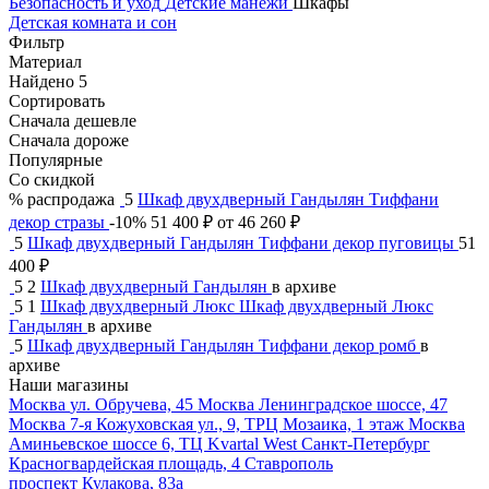
Безопасность и уход
Детские манежи
Шкафы
Детская комната и сон
Фильтр
Материал
Найдено 5
Сортировать
Сначала дешевле
Сначала дороже
Популярные
Со скидкой
% распродажа
5
Шкаф двухдверный Гандылян Тиффани
декор стразы
-10%
51 400
₽
от 46 260
₽
5
Шкаф двухдверный Гандылян Тиффани декор пуговицы
51
400
₽
5
2
Шкаф двухдверный Гандылян
в архиве
5
1
Шкаф двухдверный Люкс Шкаф двухдверный Люкс
Гандылян
в архиве
5
Шкаф двухдверный Гандылян Тиффани декор ромб
в
архиве
Наши магазины
Москва
ул. Обручева, 45
Москва
Ленинградское шоссе, 47
Москва
7-я Кожуховская ул., 9, ТРЦ Мозаика, 1 этаж
Москва
Аминьевское шоссе 6, ТЦ Kvartal West
Санкт-Петербург
Красногвардейская площадь, 4
Ставрополь
проспект Кулакова, 83а