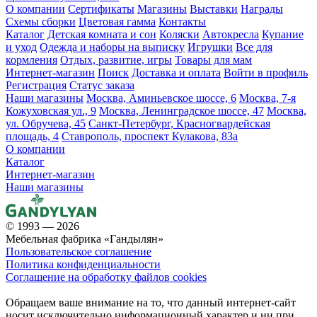
О компании
Сертификаты
Магазины
Выставки
Награды
Схемы сборки
Цветовая гамма
Контакты
Каталог
Детская комната и сон
Коляски
Автокресла
Купание
и уход
Одежда и наборы на выписку
Игрушки
Все для
кормления
Отдых, развитие, игры
Товары для мам
Интернет-магазин
Поиск
Доставка и оплата
Войти в профиль
Регистрация
Статус заказа
Наши магазины
Москва, Аминьевское шоссе, 6
Москва, 7-я
Кожуховская ул., 9
Москва, Ленинградское шоссе, 47
Москва,
ул. Обручева, 45
Санкт-Петербург, Красногвардейская
площадь, 4
Ставрополь, проспект Кулакова, 83а
О компании
Каталог
Интернет-магазин
Наши магазины
© 1993 — 2026
Мебельная фабрика «Гандылян»
Пользовательское соглашение
Политика конфиденциальности
Соглашение на обработку файлов cookies
Обращаем ваше внимание на то, что данный интернет-сайт
носит исключительно информационный характер и ни при