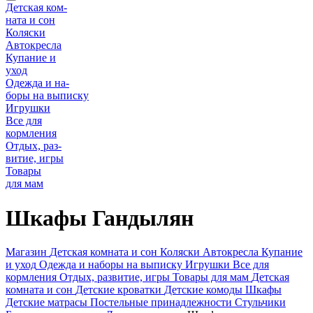
Детская ком-
ната и сон
Коляски
Автокресла
Купание и
уход
Одежда и на-
боры на выписку
Игрушки
Все для
кормления
Отдых, раз-
витие, игры
Товары
для мам
Шкафы Гандылян
Магазин
Детская комната и сон
Коляски
Автокресла
Купание
и уход
Одежда и наборы на выписку
Игрушки
Все для
кормления
Отдых, развитие, игры
Товары для мам
Детская
комната и сон
Детские кроватки
Детские комоды
Шкафы
Детские матрасы
Постельные принадлежности
Стульчики