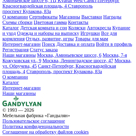
Аминьевское шоссе 6, ТЦ Kvartal West
Санкт-Петербург
Красногвардейская площадь, 4
Ставрополь
проспект Кулакова, 83а
О компании
Сертификаты
Магазины
Выставки
Награды
Схемы сборки
Цветовая гамма
Контакты
Каталог
Детская комната и сон
Коляски
Автокресла
Купание
и уход
Одежда и наборы на выписку
Игрушки
Все для
кормления
Отдых, развитие, игры
Товары для мам
Интернет-магазин
Поиск
Доставка и оплата
Войти в профиль
Регистрация
Статус заказа
Наши магазины
Москва, Аминьевское шоссе, 6
Москва, 7-я
Кожуховская ул., 9
Москва, Ленинградское шоссе, 47
Москва,
ул. Обручева, 45
Санкт-Петербург, Красногвардейская
площадь, 4
Ставрополь, проспект Кулакова, 83а
О компании
Каталог
Интернет-магазин
Наши магазины
© 1993 — 2026
Мебельная фабрика «Гандылян»
Пользовательское соглашение
Политика конфиденциальности
Соглашение на обработку файлов cookies