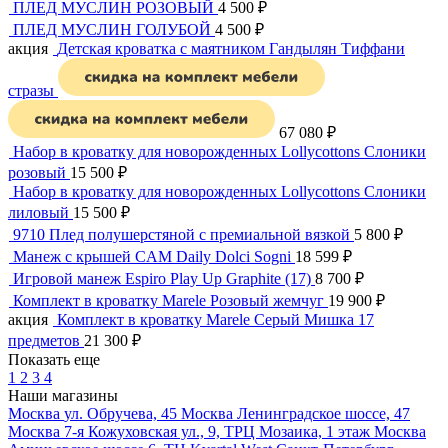
ПЛЕД МУСЛИН РОЗОВЫЙ
4 500
₽
ПЛЕД МУСЛИН ГОЛУБОЙ
4 500
₽
акция
Детская кроватка с маятником Гандылян Тиффани
стразы
67 080
₽
Набор в кроватку для новорожденных Lollycottons Слоники
розовый
15 500
₽
Набор в кроватку для новорожденных Lollycottons Слоники
лиловый
15 500
₽
9710 Плед полушерстяной с премиальной вязкой
5 800
₽
Манеж с крышей CAM Daily Dolci Sogni
18 599
₽
Игровой манеж Espiro Play Up Graphite (17)
8 700
₽
Комплект в кроватку Marele Розовый жемчуг
19 900
₽
акция
Комплект в кроватку Marele Серый Мишка 17
предметов
21 300
₽
Показать еще
1
2
3
4
Наши магазины
Москва
ул. Обручева, 45
Москва
Ленинградское шоссе, 47
Москва
7-я Кожуховская ул., 9, ТРЦ Мозаика, 1 этаж
Москва