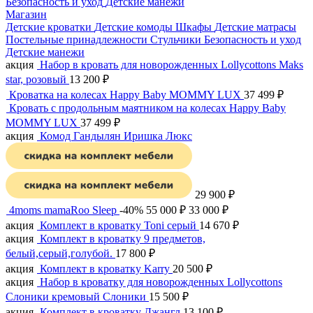
Безопасность и уход
Детские манежи
Магазин
Детские кроватки
Детские комоды
Шкафы
Детские матрасы
Постельные принадлежности
Стульчики
Безопасность и уход
Детские манежи
акция
Набор в кровать для новорожденных Lollycottons Maks
star, розовый
13 200
₽
Кроватка на колесах Happy Baby MOMMY LUX
37 499
₽
Кровать с продольным маятником на колесах Happy Baby
MOMMY LUX
37 499
₽
акция
Комод Гандылян Иришка Люкс
29 900
₽
4moms mamaRoo Sleep
-40%
55 000
₽
33 000
₽
акция
Комплект в кроватку Toni серый
14 670
₽
акция
Комплект в кроватку 9 предметов,
белый,серый,голубой.
17 800
₽
акция
Комплект в кроватку Karry
20 500
₽
акция
Набор в кроватку для новорожденных Lollycottons
Слоники кремовый Слоники
15 500
₽
акция
Комплект в кроватку Джангл
13 100
₽