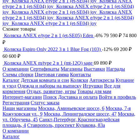
joy
Коляска ANEX e/type 2 в 1 (et-SE04) joy
Коляска ANEX
e/type 2 в 1 (et-SE04) joy
Коляска ANEX e/type 2 в 1 (et-SE04)
joy
Коляска ANEX e/type 2 в 1 (et-SE04) joy
Коляска ANEX
e/type 2 в 1 (et-SE04) joy
Коляска ANEX e/type 2 в 1 (et-SE04)
joy
Коляска ANEX e/type 2 в 1 (et-SE04) joy
Схожие товары
Коляска ANEX e/type 2 в 1 (et-SE05) Eden
-6%
79 590
₽
74 800
₽
Коляска Espiro Only 2022 3 в 1 Blue Fog (103)
-12%
69 200
₽
60 600
₽
Коляска ANEX m/type 2 в 1 (mt-12Q) sage
69 890
₽
О компании
Сертификаты
Магазины
Выставки
Награды
Схемы сборки
Цветовая гамма
Контакты
Каталог
Детская комната и сон
Коляски
Автокресла
Купание
и уход
Одежда и наборы на выписку
Игрушки
Все для
кормления
Отдых, развитие, игры
Товары для мам
Интернет-магазин
Поиск
Доставка и оплата
Войти в профиль
Регистрация
Статус заказа
Наши магазины
Москва, Аминьевское шоссе, 6
Москва, 7-я
Кожуховская ул., 9
Москва, Ленинградское шоссе, 47
Москва,
ул. Обручева, 45
Санкт-Петербург, Красногвардейская
площадь, 4
Ставрополь, проспект Кулакова, 83а
О компании
Каталог