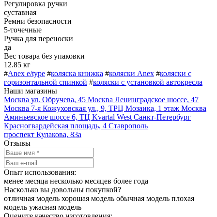
Регулировка ручки
суставная
Ремни безопасности
5-точечные
Ручка для переноски
да
Вес товара без упаковки
12.85 кг
#
Anex e/type
#
коляска книжка
#
коляски Anex
#
коляски с
горизонтальной спинкой
#
коляски с установкой автокресла
Наши магазины
Москва
ул. Обручева, 45
Москва
Ленинградское шоссе, 47
Москва
7-я Кожуховская ул., 9, ТРЦ Мозаика, 1 этаж
Москва
Аминьевское шоссе 6, ТЦ Kvartal West
Санкт-Петербург
Красногвардейская площадь, 4
Ставрополь
проспект Кулакова, 83а
Отзывы
Опыт использования:
менее месяца
несколько месяцев
более года
Насколько вы довольны покупкой?
отличная модель
хорошая модель
обычная модель
плохая
модель
ужасная модель
Оцените качество изготовления: