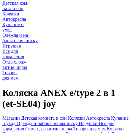
Детская ком-
ната и сон
Коляски
Автокресла
Купание и
уход
Одежда и на-
боры на выписку
Игрушки
Все для
кормления
Отдых, раз-
витие, игры
Товары
для мам
Коляска ANEX e/type 2 в 1
(et-SE04) joy
Магазин
Детская комната и сон
Коляски
Автокресла
Купание
и уход
Одежда и наборы на выписку
Игрушки
Все для
кормления
Отдых, развитие, игры
Товары для мам
Коляски