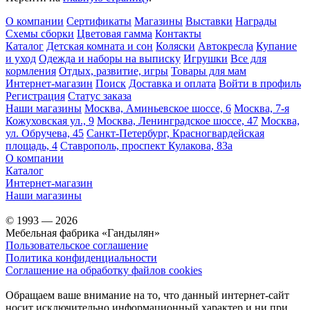
О компании
Сертификаты
Магазины
Выставки
Награды
Схемы сборки
Цветовая гамма
Контакты
Каталог
Детская комната и сон
Коляски
Автокресла
Купание
и уход
Одежда и наборы на выписку
Игрушки
Все для
кормления
Отдых, развитие, игры
Товары для мам
Интернет-магазин
Поиск
Доставка и оплата
Войти в профиль
Регистрация
Статус заказа
Наши магазины
Москва, Аминьевское шоссе, 6
Москва, 7-я
Кожуховская ул., 9
Москва, Ленинградское шоссе, 47
Москва,
ул. Обручева, 45
Санкт-Петербург, Красногвардейская
площадь, 4
Ставрополь, проспект Кулакова, 83а
О компании
Каталог
Интернет-магазин
Наши магазины
© 1993 — 2026
Мебельная фабрика «Гандылян»
Пользовательское соглашение
Политика конфиденциальности
Соглашение на обработку файлов cookies
Обращаем ваше внимание на то, что данный интернет-сайт
носит исключительно информационный характер и ни при