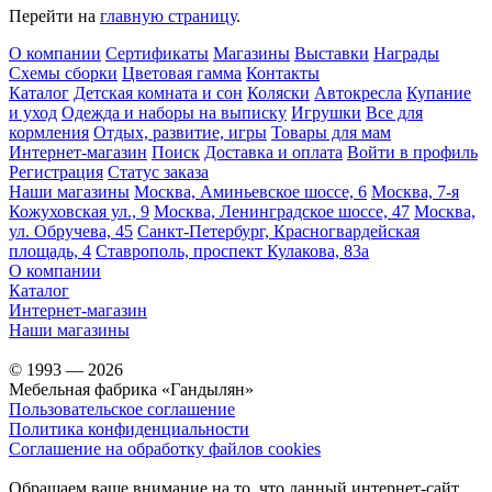
Перейти на
главную страницу
.
О компании
Сертификаты
Магазины
Выставки
Награды
Схемы сборки
Цветовая гамма
Контакты
Каталог
Детская комната и сон
Коляски
Автокресла
Купание
и уход
Одежда и наборы на выписку
Игрушки
Все для
кормления
Отдых, развитие, игры
Товары для мам
Интернет-магазин
Поиск
Доставка и оплата
Войти в профиль
Регистрация
Статус заказа
Наши магазины
Москва, Аминьевское шоссе, 6
Москва, 7-я
Кожуховская ул., 9
Москва, Ленинградское шоссе, 47
Москва,
ул. Обручева, 45
Санкт-Петербург, Красногвардейская
площадь, 4
Ставрополь, проспект Кулакова, 83а
О компании
Каталог
Интернет-магазин
Наши магазины
© 1993 — 2026
Мебельная фабрика «Гандылян»
Пользовательское соглашение
Политика конфиденциальности
Соглашение на обработку файлов cookies
Обращаем ваше внимание на то, что данный интернет-сайт