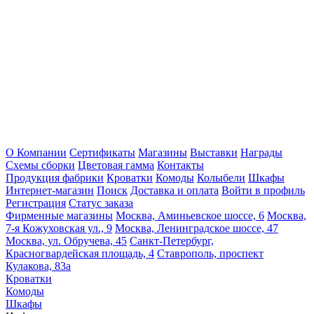
О Компании
Сертификаты
Магазины
Выставки
Награды
Схемы сборки
Цветовая гамма
Контакты
Продукция фабрики
Кроватки
Комоды
Колыбели
Шкафы
Интернет-магазин
Поиск
Доставка и оплата
Войти в профиль
Регистрация
Статус заказа
Фирменные магазины
Москва, Аминьевское шоссе, 6
Москва,
7-я Кожуховская ул., 9
Москва, Ленинградское шоссе, 47
Москва, ул. Обручева, 45
Санкт-Петербург,
Красногвардейская площадь, 4
Ставрополь, проспект
Кулакова, 83а
Кроватки
Комоды
Шкафы