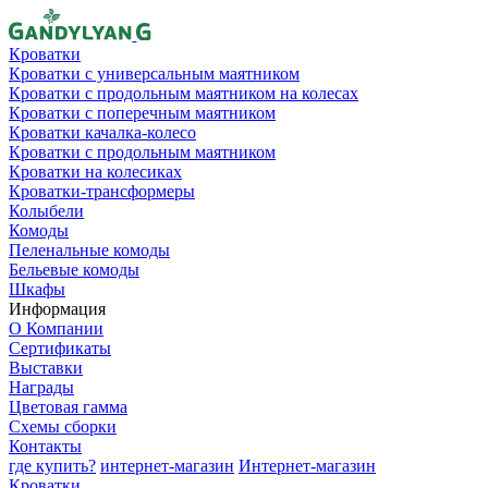
Кроватки
Кроватки с универсальным маятником
Кроватки с продольным маятником на колесах
Кроватки с поперечным маятником
Кроватки качалка-колесо
Кроватки с продольным маятником
Кроватки на колесиках
Кроватки-трансформеры
Колыбели
Комоды
Пеленальные комоды
Бельевые комоды
Шкафы
Информация
О Компании
Сертификаты
Выставки
Награды
Цветовая гамма
Схемы сборки
Контакты
где купить?
интернет-магазин
Интернет-магазин
Кроватки